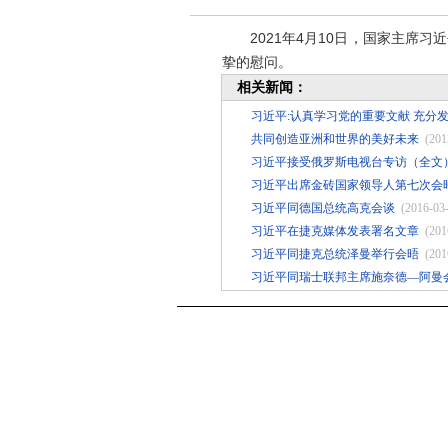
2021年4月10日，国家主席习
挚的慰问。
相关新闻：
习近平:认真学习党的重要文献 充分
共同创造亚洲和世界的美好未来
(201
习近平接受俄罗斯电视台专访（全文
习近平出席金砖国家领导人第七次会
习近平同德国总统高克会谈
(2016-03
习近平在捷克媒体发表署名文章
(201
习近平同捷克总统泽曼举行会晤
(201
习近平同瑞士联邦主席施奈德—阿曼