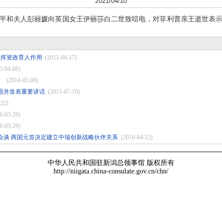
2021/04/10
近平和夫人彭丽媛向英国女王伊丽莎白二世致唁电，对菲利普亲王逝世表
发挥资政育人作用
(2011-06-17)
3-04-08)
）
(2014-02-08)
晤并发表重要讲话
(2015-07-10)
-22)
6-03-28)
6-03-29)
会谈 两国元首决定建立中瑞创新战略伙伴关系
(2016-04-12)
中华人民共和国驻新潟总领事馆 版权所有
http://niigata.china-consulate.gov.cn/chn/