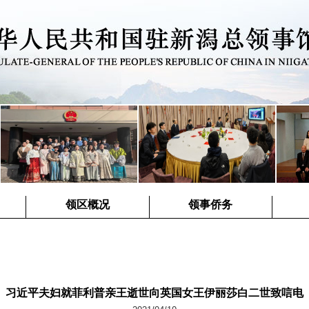
领区概况
领事侨务
习近平夫妇就菲利普亲王逝世向英国女王伊丽莎白二世致唁电