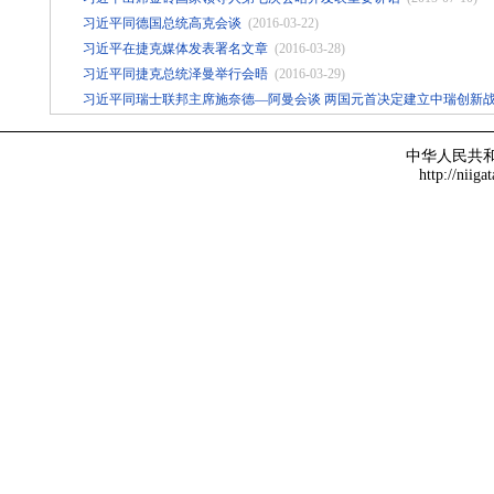
习近平同德国总统高克会谈
(2016-03-22)
习近平在捷克媒体发表署名文章
(2016-03-28)
习近平同捷克总统泽曼举行会晤
(2016-03-29)
习近平同瑞士联邦主席施奈德—阿曼会谈 两国元首决定建立中瑞创新
中华人民共
http://niiga