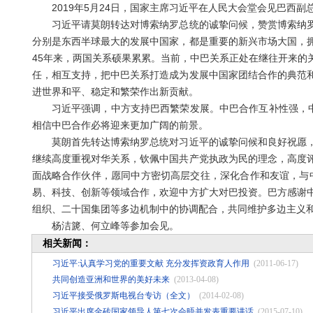
2019年5月24日，国家主席习近平在人民大会堂会见巴西副
习近平请莫朗转达对博索纳罗总统的诚挚问候，赞赏博索纳罗
分别是东西半球最大的发展中国家，都是重要的新兴市场大国，
45年来，两国关系硕果累累。当前，中巴关系正处在继往开来的
任，相互支持，把中巴关系打造成为发展中国家团结合作的典范
进世界和平、稳定和繁荣作出新贡献。
习近平强调，中方支持巴西繁荣发展。中巴合作互补性强，中方
相信中巴合作必将迎来更加广阔的前景。
莫朗首先转达博索纳罗总统对习近平的诚挚问候和良好祝愿，
继续高度重视对华关系，钦佩中国共产党执政为民的理念，高度
面战略合作伙伴，愿同中方密切高层交往，深化合作和友谊，与中
易、科技、创新等领域合作，欢迎中方扩大对巴投资。巴方感谢
组织、二十国集团等多边机制中的协调配合，共同维护多边主义
杨洁篪、何立峰等参加会见。
相关新闻：
习近平:认真学习党的重要文献 充分发挥资政育人作用
(2011-06-17)
共同创造亚洲和世界的美好未来
(2013-04-08)
习近平接受俄罗斯电视台专访（全文）
(2014-02-08)
习近平出席金砖国家领导人第七次会晤并发表重要讲话
(2015-07-10)