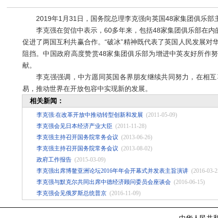
2019年1月31日，国务院总理李克强向英国48家集团俱乐部主
李克强在贺信中表示，60多年来，包括48家集团俱乐部在内
促进了两国互利共赢合作。“破冰”精神既代表了英国人民发展对
阻挡。中国政府高度赞赏48家集团俱乐部为增进中英友好所作努
献。
李克强强调，中方愿同英国各界朋友继续共同努力，在相互尊
易，推动世界在开放包容中实现新的发展。
相关新闻：
李克强:在改革开放中推动转型创新和发展
(2011-05-09)
李克强会见日本经济产业大臣
(2011-11-28)
李克强主持召开国务院常务会议
(2013-06-26)
李克强主持召开国务院常务会议
(2013-08-02)
政府工作报告
(2015-03-09)
李克强出席博鳌亚洲论坛2016年年会开幕式并发表主旨演讲
(2016-03-2
李克强与默克尔共同出席中德经济顾问委员会座谈会
(2016-06-15)
李克强会见俄罗斯总统普京
(2016-11-09)