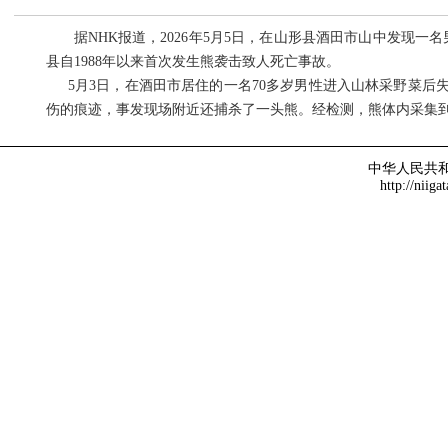
据NHK报道，2026年5月5日，在山形县酒田市山中发现一
县自1988年以来首次发生熊袭击致人死亡事故。
5月3日，在酒田市居住的一名70多岁男性进入山林采野菜后失
伤的痕迹，事发现场附近还捕杀了一头熊。经检测，熊体内采集到
中华人民共
http://niiga