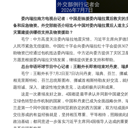
委内瑞拉南方电视台记者：中国是驰援委内瑞拉震后救灾的
备和应急物资。外交部能否介绍迄今中国对委内瑞拉震后人道主
灾重建提供哪些支持及物资援助？
毛宁：中方高度关注委内瑞拉地震灾情。习近平主席向罗德
人民币紧急无偿援助。中国红十字会向委内瑞拉红十字会提供30
助物资已经通过包机抵达委内瑞拉。中方还向委方提供了灾区卫
方愿意根据委内瑞拉灾情发展，继续提供更多支持和帮助。
总台华语环球节目中心记者：王毅外长即将结束对丹麦、瑞典
毛宁：
王毅外长于7月2日至7日访问丹麦、瑞典、芬兰、挪
相克里斯特松、芬兰总统斯图布、挪威首相斯特勒友好交流，就
题坦诚、深入、建设性地交换意见，达成积极共识和成果。
这是一次赓续友好之旅。4国都是最早承认并同新中国建交的
立绿色转型合作机制的国家，中国和丹麦已成为全面战略伙伴。
兰是第一个同中国签订政府间贸易协定的西方国家，双方结成面
交往形成的有益经验就是，坚持相互尊重、平等相待，照顾彼此
政治基础；都同意进一步落实习近平主席同4国领导人达成的重