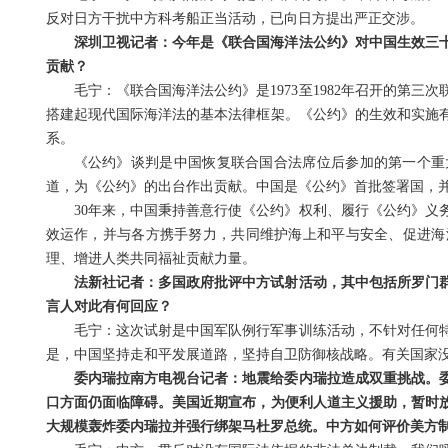
反对日方干扰中方科考船正当活动，已向日方提出严正交涉。
深圳卫视记者：今年是《联合国海洋法公约》对中国生效三
贡献？
毛宁：《联合国海洋法公约》是1973至1982年召开的第
搭建起现代国际海洋法的基本法律框架。《公约》的生效和实施
系。
《公约》谈判是中国恢复联合国合法席位后参加的第一个重
道，为《公约》的出台作出贡献。中国是《公约》首批签署国，并于
30年来，中国秉持善意行使《公约》权利、履行《公约》义
效运作，并与各方携手努力，共同维护海上和平与安全、促进海
理、增进人类共同福祉贡献力量。
法新社记者：多国政府批评中方试射活动，其中包括所罗门
言人对此有何回应？
毛宁：这次试射是中国军队例行军事训练活动，不针对任何
是，中国坚持走和平发展道路，坚持自卫防御核战略。有关国家
委内瑞拉南方电视台记者：地震给委内瑞拉造成双重挑战。
口方面仍面临障碍。美国近期宣布，为便利人道主义援助，暂时
大规模轰炸委内瑞拉并强行绑架马杜罗总统。中方如何评价美方