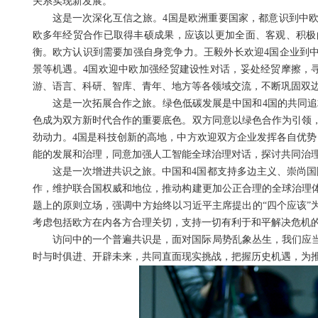
关系实现新发展。
这是一次深化互信之旅。4国是欧洲重要国家，都意识到中
欧多年经贸合作已取得丰硕成果，应该以更加全面、客观、积极
衡。欧方认识到需要加强自身竞争力。王毅外长欢迎4国企业到中
景等机遇。4国欢迎中欧加强经贸建设性对话，妥处经贸摩擦，
游、语言、科研、智库、青年、地方等各领域交流，不断巩固双
这是一次拓展合作之旅。绿色低碳发展是中国和4国的共同追
色成为双方新时代合作的重要底色。双方同意以绿色合作为引领
劲动力。4国是科技创新的高地，中方欢迎双方企业发挥各自优势
能的发展和治理，同意加强人工智能全球治理对话，探讨共同治
这是一次增进共识之旅。中国和4国都支持多边主义、崇尚国
作，维护联合国权威和地位，推动构建更加公正合理的全球治理
题上的原则立场，强调中方始终以习近平主席提出的“四个应该”
考虑包括欧方在内各方合理关切，支持一切有利于和平解决危机
访问中的一个普遍共识是，面对国际局势乱象丛生，我们应
时与时俱进、开辟未来，共同直面现实挑战，把握历史机遇，为