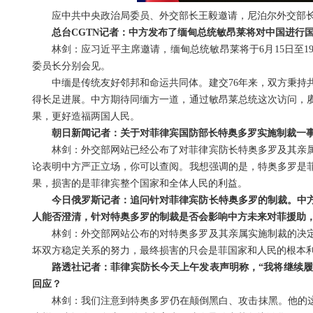
应中共中央政治局委员、外交部长王毅邀请，尼泊尔外交部长希
总台CGTN记者：中方发布了缅甸总统敏昂莱将对中国进行
林剑：应习近平主席邀请，缅甸总统敏昂莱将于6月15日至
委员长分别会见。
中缅是传统友好邻邦和命运共同体。建交76年来，双方秉持
得长足进展。中方期待同缅方一道，通过敏昂莱总统这次访问，
果，更好造福两国人民。
朝日新闻记者：关于对菲律宾国防部长特奥多罗实施制裁一
林剑：外交部网站已经公布了对菲律宾防长特奥多罗及其亲
论表明中方严正立场，你可以查阅。我想强调的是，特奥多罗是
果，损害的是菲律宾整个国家和全体人民的利益。
今日俄罗斯记者：追问针对菲律宾防长特奥多罗的制裁。中
人能否澄清，针对特奥多罗的制裁是否会影响中方未来对菲援助
林剑：外交部网站公布的对特奥多罗及其亲属实施制裁的决
坏双方稳定关系的努力，最终损害的只会是菲国家和人民的根本
路透社记者：菲律宾防长今天上午发表声明称，“我将继续履
回应？
林剑：我们注意到特奥多罗仍在颠倒黑白、攻击抹黑。他的这