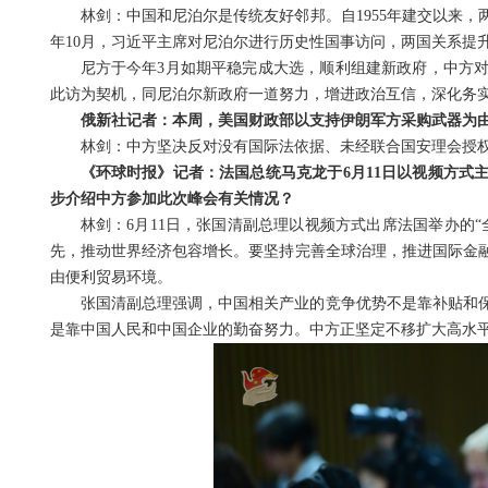
林剑：中国和尼泊尔是传统友好邻邦。自1955年建交以来，
年10月，习近平主席对尼泊尔进行历史性国事访问，两国关系提
尼方于今年3月如期平稳完成大选，顺利组建新政府，中方
此访为契机，同尼泊尔新政府一道努力，增进政治互信，深化务实
俄新社记者：本周，美国财政部以支持伊朗军方采购武器为
林剑：中方坚决反对没有国际法依据、未经联合国安理会授
《环球时报》记者：法国总统马克龙于6月11日以视频方式
步介绍中方参加此次峰会有关情况？
林剑：6月11日，张国清副总理以视频方式出席法国举办的
先，推动世界经济包容增长。要坚持完善全球治理，推进国际金
由便利贸易环境。
张国清副总理强调，中国相关产业的竞争优势不是靠补贴和
是靠中国人民和中国企业的勤奋努力。中方正坚定不移扩大高水