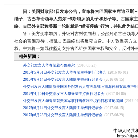
问：美国财政部4日发布公告，宣布将古巴国家主席迪亚斯
继子、古巴革命领导人劳尔·卡斯特罗的儿子和孙子等。古国家
略。古巴外交部称美新一轮制裁是“经济侵略”行为，并以此为借
答：美方变本加厉，升级对古封锁制裁，公然列名古巴领导
社会的普遍期待，搞乱古巴最终也将反噬自身。中方敦促美方立
权。中方将一如既往坚定支持古巴维护国家主权和安全，反对外
相关新闻：
外交部发言人华春莹就布鲁塞尔
(2016-03-23)
2016年5月31日外交部发言人华春莹主持例行记者会
(2016-06-01)
2016年6月14日外交部发言人陆慷主持例行记者会
(2016-06-15)
外交部发言人陆慷就美国国务院发言人有关菲律宾南海仲裁案裁决声明
2017年4月5日外交部发言人华春莹主持例行记者会
(2017-04-06)
外交部发言人华春莹就美国军事打击叙利亚境内目标答记者问
(2017-04
2017年6月14日外交部发言人陆慷主持例行记者会
(2017-06-15)
2017年6月28日外交部发言人陆慷主持例行记者会
(2017-06-29)
中华人民共
http://niiga