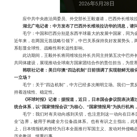
应中共中央政治局委员、外交部长王毅邀请，巴西外长维埃拉将
湖北广电记者：中方发布了巴西外长维埃拉访华的消息，请
毛宁：中国和巴西分别是东西半球最大的发展中国家，同为
近年来，在两国元首战略引领下，中巴关系保持良好发展势头，
系彰显全球性、战略性和长远性影响。
此访期间，王毅外长将同维埃拉外长共同主持第五次中巴外
共同体建设，展现推动全球南方国家团结合作的责任担当，为世
韩联社记者：美日印澳“四边机制”日前强调了实现朝鲜无核
一立场？
毛宁：关于“四边机制”，中方已经多次阐明立场。我们一贯
持着连续性、稳定性。
《环球时报》记者：据报道，近日，日本国会参议院表决通过
统合体系，以“国家情报会议”为核心、“国家情报局”为执行机
毛宁：我们对有关动向感到关切，也注意到这一动向在日本
全”边界，被用于构建全方位备战体系。也有有识之士指出，此
上，日本情报机构曾经为日本全面推行军国主义、发动对外侵略
历史教训，慎重行事。