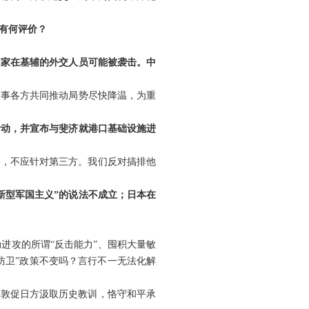
有何评价？
国家在基辅的外交人员可能被袭击。中
当事各方共同推动局势尽快降温，为重
活动，并宣布与斐济就港口基础设施进
荣，不应针对第三方。我们反对搞排他
新型军国主义”的说法不成立；日本在
进攻的所谓“反击能力”、囤积大量敏
防卫”政策不变吗？言行不一无法化解
们敦促日方汲取历史教训，恪守和平承