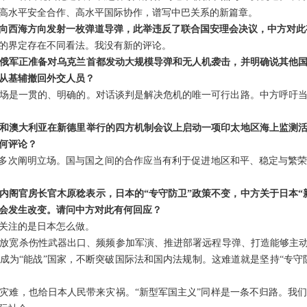
高水平安全合作、高水平国际协作，谱写中巴关系的新篇章。
向西海方向发射一枚弹道导弹，此举违反了联合国安理会决议，中方对此
的界定存在不同看法。我没有新的评论。
俄军正准备对乌克兰首都发动大规模导弹和无人机袭击，并明确说其他
从基辅撤回外交人员？
场是一贯的、明确的。对话谈判是解决危机的唯一可行出路。中方呼吁
和澳大利亚在新德里举行的四方机制会议上启动一项印太地区海上监测
何评论？
已多次阐明立场。国与国之间的合作应当有利于促进地区和平、稳定与繁
内阁官房长官木原稔表示，日本的“专守防卫”政策不变，中方关于日本“
不会发生改变。请问中方对此有何回应？
关注的是日本怎么做。
放宽杀伤性武器出口、频频参加军演、推进部署远程导弹、打造能够主动
成为“能战”国家，不断突破国际法和国内法规制。这难道就是坚持“专守
灾难，也给日本人民带来灾祸。“新型军国主义”同样是一条不归路。我