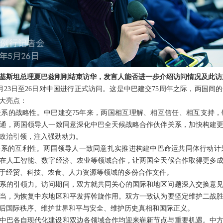
基斯坦总理夏巴兹刚刚结束访华，发言人能否进一步介绍访问情况及此访
月23日至26日对中国进行正式访问。这是中巴建交75周年之际，两国间
大亮点：
系的战略性。中巴建交75年来，两国相互理解、相互信任、相互支持
通，两国领导人一致同意深化中巴全天候战略合作伙伴关系，加快构建
政治引领，注入强劲动力。
系的互利性。两国领导人一致同意扎实推进构建中巴命运共同体行动计划，
在人工智能、数字经济、农业等领域合作，让两国全天候合作取得更多
于经贸、科技、农食、人力资源等领域的多份合作文件。
系的引领力。访问期间，双方就共同关心的国际和地区问题深入交换意
当，为恢复中东地区和平发挥斡旋作用。双方一致认为要坚定维护二战
后国际秩序、维护世界和平与安全、维护历史真相和国际正义。
中巴各自现代化建设和双边各领域合作均迎来崭新节点与重要机遇。中方