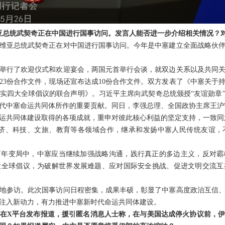
维亚总统武契奇正在中国进行国事访问。发言人能否进一步介绍相关情况？
维亚总统武契奇正在对中国进行国事访问。今年是中塞建立全面战略伙伴
举行了欢迎仪式和欢迎宴会，两国元首举行会谈，就双边关系以及共同
23份合作文件，现场还宣布达成10份合作文件。双方发表了《中塞关于
实四大全球倡议的联合声明》。习近平主席向武契奇总统颁授“友谊勋章
代中塞命运共同体所作的重要贡献。同日，李强总理、全国政协主席王沪
运共同体建设取得的各项成就，重申对彼此核心利益的坚定支持，一致同意
、经济、科技、文旅、教育等各领域合作，继承和发扬中塞人民传统友谊
百年变局中，中塞应当继续加强战略沟通，践行真正的多边主义，反对霸
大全球倡议，为破解世界发展难题、应对国际安全挑战、促进文明交流互
地参访。此次国事访问日程密集，成果丰硕，彰显了中塞高度政治互信
注入新动力，有力推进中塞新时代命运共同体建设。
在X平台发布报道，援引匿名消息人士称，在与美国达成停火协议前，