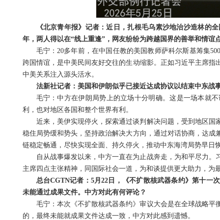
《北京青年报》记者：近日，扎根毛乌素沙地治沙造林的全
年，两人得以在“线上重逢”，网友纷纷为跨越国界的善举和情谊
毛宁：20多年前，在中国任教的美国教师萨科尔斯基筹集5
跨国情谊，是中美民间友好交往的生动缩影。正如习近平主席指
中美关系注入源头活水。
法新社记者：美国和伊朗似乎已接近达成协议以结束中东战
毛宁：中方在伊朗局势上的立场十分明确。这是一场本就不
利，也对地区各国和整个世界有利。
近来，美伊实现停火，探索通过谈判解决问题，受到地区国
稳住局势缓和势头，坚持政治解决大方向，通过对话协商，达成
链稳定畅通，尽快实现全面、持久停火，推动中东海湾局势早日
自从战事爆发以来，中方一直在为止战奔走，为和平尽力。
主席四点主张精神，同国际社会一道，为和谈提供更大助力，为
总台CGTN记者：5月22日，《不扩散核武器条约》第十
未能通过成果文件。中方对此有何评论？
毛宁：本次《不扩散核武器条约》审议大会是在全球战略平
的，最终未能就成果文件达成一致，中方对此感到遗憾。