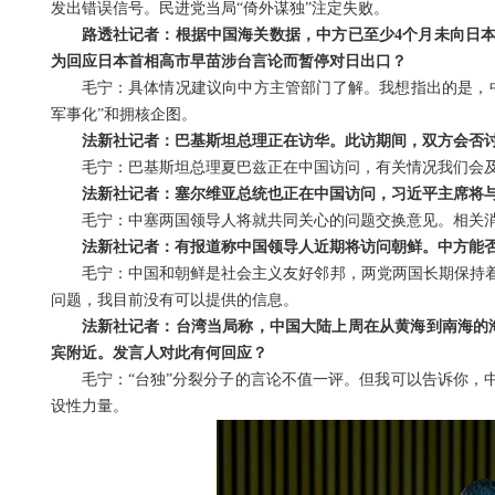
发出错误信号。民进党当局“倚外谋独”注定失败。
路透社记者：根据中国海关数据，中方已至少4个月未向日
为回应日本首相高市早苗涉台言论而暂停对日出口？
毛宁：具体情况建议向中方主管部门了解。我想指出的是，
军事化”和拥核企图。
法新社记者：巴基斯坦总理正在访华。此访期间，双方会否
毛宁：巴基斯坦总理夏巴兹正在中国访问，有关情况我们会
法新社记者：塞尔维亚总统也正在中国访问，习近平主席将
毛宁：中塞两国领导人将就共同关心的问题交换意见。相关
法新社记者：有报道称中国领导人近期将访问朝鲜。中方能
毛宁：中国和朝鲜是社会主义友好邻邦，两党两国长期保持
问题，我目前没有可以提供的信息。
法新社记者：台湾当局称，中国大陆上周在从黄海到南海的海
宾附近。发言人对此有何回应？
毛宁：“台独”分裂分子的言论不值一评。但我可以告诉你，
设性力量。